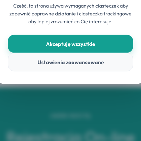
Cześć, ta strona używa wymaganych ciasteczek aby
zapewnić poprawne działanie i ciasteczka trackingowe
łecznych - ZAJĘCIA GRUPOWE
aby lepiej zrozumieć co Cię interesuje.
Akceptuję wszystkie
Ceny mogą ulec zmianie. Prosimy o potwierdzenie ceny podczas rejestrac
Ustawienia zaawansowane
UMÓW WIZYTĘ
Rejestracja On-line