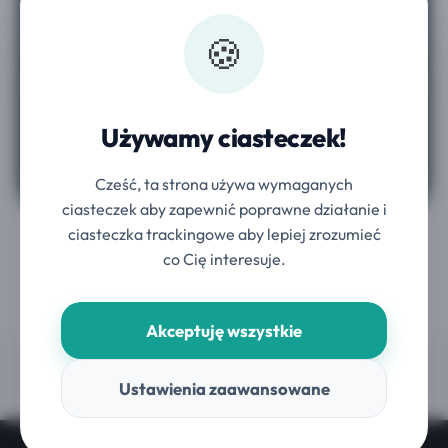
15+
100%
🍪
SPECJALISTÓW
ZAANGAŻOWANIA
Lutynia
Używamy ciasteczek!
LOKALIZACJA
Cześć, ta strona używa wymaganych
ciasteczek aby zapewnić poprawne działanie i
ciasteczka trackingowe aby lepiej zrozumieć
co Cię interesuje.
Akceptuję wszystkie
Ustawienia zaawansowane