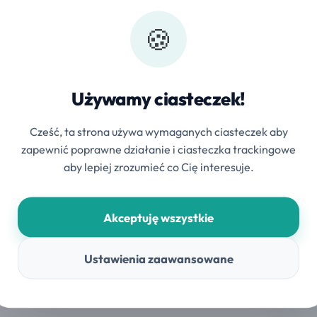
🍪
ia
Używamy ciasteczek!
Cześć, ta strona używa wymaganych ciasteczek aby
🤰
🧘
zapewnić poprawne działanie i ciasteczka trackingowe
aby lepiej zrozumieć co Cię interesuje.
kołoporodowa
Ruch Autentyczny
uch w ciąży i po jej
Praca na emocjach i
wiązaniu.
budowanie świadomości ciała.
Akceptuję wszystkie
Ustawienia zaawansowane