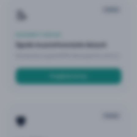
📝
STRONA
DOKUMENTY OGÓLNE
Zgoda na przetwarzanie danych
Standardowa zgoda RODO dla pacjentów centrum.
Przejdź do strony
🛡️
STRONA