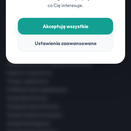
Dla Dzieci
co Cię interesuje.
Diagnoza Bobath Wrocław
Rehabilitacja Niemowląt Wrocław
Akceptuję wszystkie
Rehabilitacja NDT-Bobath Wrocław
Pielęgnacja Niemowląt
Ustawienia zaawansowane
Integracja Sensoryczna Wrocław
Konsultacja Neurologopedyczna dla Rodziców
Wczesna Interwencja Logopedyczna Wrocław
Diagnoza Logopedyczna
Terapia Logopedyczna
Profilaktyka Neurologopedyczna
Terapia Ręki Wrocław
Terapia Karmienia Wrocław
Terapia Czaszkowo-Krzyżowa
Terapia Psychologiczna