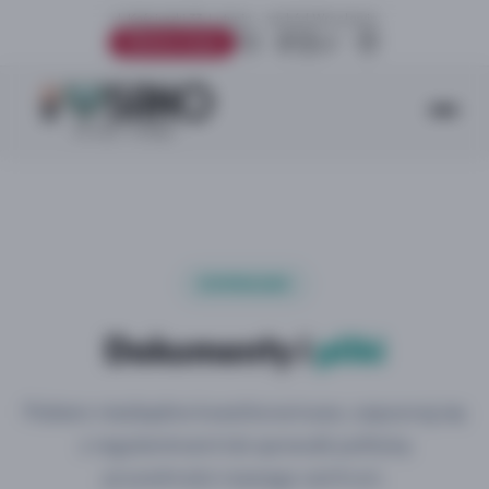
ul. Kościuszki 33, Lutynia – zachód Wrocławia
Umów wizytę
DOWNLOAD
Dokumenty i
pliki
Pobierz niezbędne kwestionariusze, zapoznaj się
z regulaminami lub sprawdź politykę
prywatności naszego centrum.