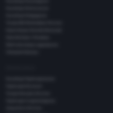
Konsultacje Psychologiczne
Konsultacje Wychowawcze
Konsultacje Pedagogiczne
Terapia EEG Biofeedback Wrocław
Nauka Masażu Shantala Niemowląt
Dieta Dla Dzieci I Młodzieży
Elektrostymulacja Logopedyczna
Osteopata Dziecięcy
Dla Dorosłych
Konsultacje Fizjoterapeutyczne
Fizjoterapia Dorosłych
Terapia Manualna Wrocław
Fizjoterapia Uroginekologiczna
Akupunktura Wrocław