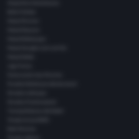
Akupunktura Kosmetyczna
Bańki Chińskie
Masaż Wrocław
Masaż Klasyczny
Masaż Relaksacyjny
Masaż Hawajski Lomi Lomi Nui
Masaż Kobido
Joga Twarzy
Świecowanie Uszu Wrocław
Poradnia Dietetyczna dla dorosłych
Doradca Laktacyjny
Doradca Chustonoszenia
Trening Medyczny dla Kobiet
Terapia Access BARS
Reiki Wrocław
Terapia oddechu