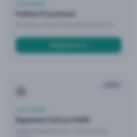
LINKI PRAWNE
Polityka Prywatności
Informacje o ochronie Twoich danych osobowych.
Przejdź do strony
⚖️
STRONA
LINKI PRAWNE
Regulamin Centrum SANO
Zasady świadczenia usług w naszym centrum