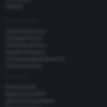
Osteopatia
Zajęcia Grupowe
Szkoła Rodzenia Wrocław
Sensoplastyka Wrocław
Warsztaty Pierwsza Pomoc
Warsztaty Chustonoszenia
TUS Trening Umiejętności Społecznych
Gimnastyka Niemowląt
Regulaminy
Polityka Prywatności
Regulamin Centrum SANO
Zgoda na przetwarzanie danych