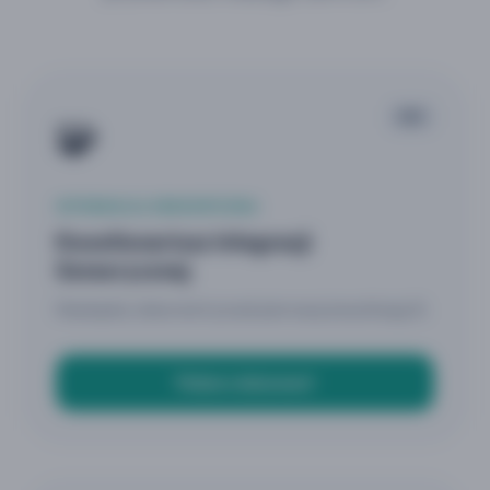
🧩
PDF
INTEGRACJA SENSORYCZNA
Kwestionariusz Integracji
Sensorycznej
Niezbędny dokument przed pierwszą konsultacją SI.
Pobierz dokument