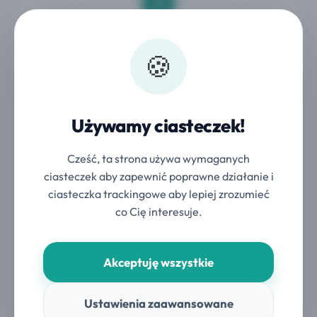
🌊
Płynne ruchy
🍪
Technika wykorzystująca dłonie i przedramiona.
🎶
Używamy ciasteczek!
Muzyka i Rytm
Cześć, ta strona używa wymaganych
Masaż wykonywany w rytmie hawajskich
ciasteczek aby zapewnić poprawne działanie i
dźwięków.
ciasteczka trackingowe aby lepiej zrozumieć
co Cię interesuje.
🥥
Ciepłe Olejki
Akceptuję wszystkie
Naturalna pielęgnacja i sensoryczne
odprężenie.
Ustawienia zaawansowane