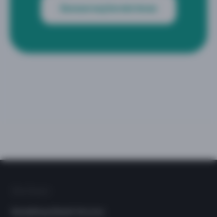
Zarezerwuj termin teraz
Dla Dzieci
Rehabilitacja Bobath Wrocław