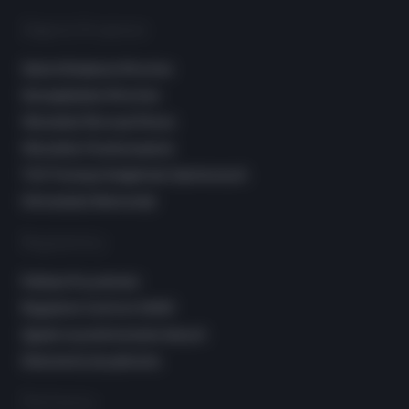
Zajęcia Grupowe
Szkoła Rodzenia Wrocław
Sensoplastyka Wrocław
Warsztaty Pierwsza Pomoc
Warsztaty Chustonoszenia
TUS Trening Umiejętności Społecznych
Gimnastyka Niemowląt
Regulaminy
Polityka Prywatności
Regulamin Centrum SANO
Zgoda na przetwarzanie danych
Dokumenty do pobrania
Partnerzy