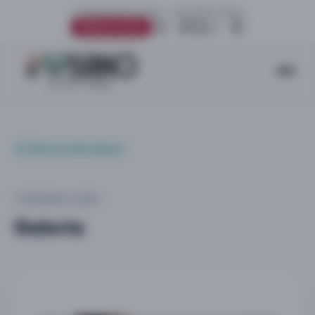
ul. Kościuszki 33, Lutynia – zachód Wrocławia
Umów wizytę
Wróć do Aktualności
1 GRUDNIA 2020
Galeria