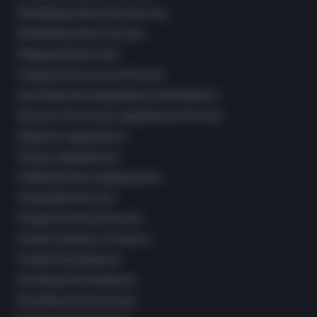
Rehabilitacja Niemowląt Wrocław
Rehabilitacja Dzieci Wrocław
Pielęgnacja Niemowląt
Integracja Sensoryczna Wrocław
Konsultacja Neurologopedyczna dla Rodziców
Wczesna Interwencja Logopedyczna Wrocław
Diagnoza Logopedyczna
Terapia Logopedyczna
Profilaktyka Neurologopedyczna
Terapia Ręki Wrocław
Terapia Karmienia Wrocław
Terapia Czaszkowo-Krzyżowa
Terapia Psychologiczna
Konsultacje Psychologiczne
Konsultacje Wychowawcze