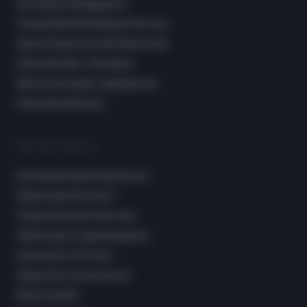
Konsultacje Pedagogiczne
Terapia EEG Biofeedback Wrocław
Nauka Masażu Shantala Niemowląt
Dieta Dla Dzieci I Młodzieży
Elektrostymulacja Logopedyczna
Osteopata Dziecięcy
Dla Dorosłych
Konsultacje Fizjoterapeutyczne
Fizjoterapia Dorosłych
Terapia Manualna Wrocław
Fizjoterapia Uroginekologiczna
Akupunktura Wrocław
Akupunktura Kosmetyczna
Bańki Chińskie