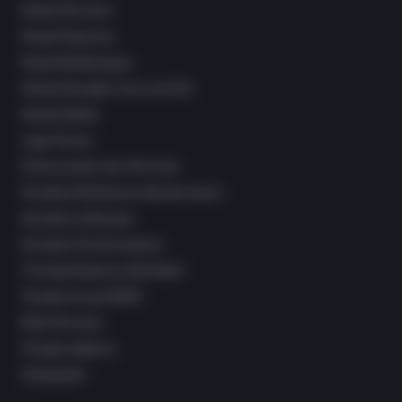
Masaż Wrocław
Masaż Klasyczny
Masaż Relaksacyjny
Masaż Hawajski Lomi Lomi Nui
Masaż Kobido
Joga Twarzy
Świecowanie Uszu Wrocław
Poradnia Dietetyczna dla dorosłych
Doradca Laktacyjny
Doradca Chustonoszenia
Trening Medyczny dla Kobiet
Terapia Access BARS
Reiki Wrocław
Terapia oddechu
Osteopatia