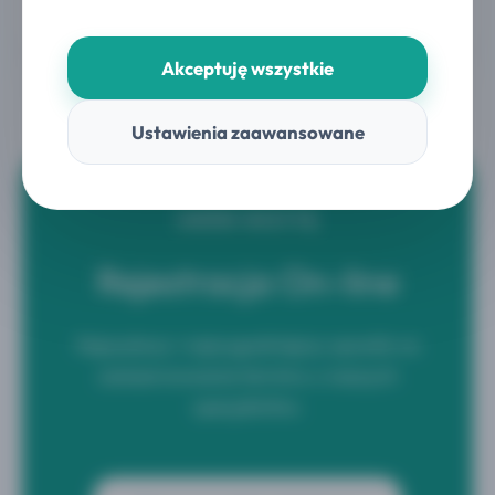
Akceptuję wszystkie
Ustawienia zaawansowane
UMÓW WIZYTĘ
Rejestracja On-line
Najszybszy i najwygodniejszy sposób na
zarezerwowanie terminu u naszych
specjalistów.