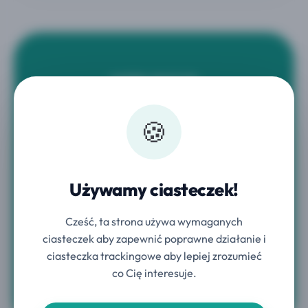
UMÓW WIZYTĘ
Rejestracja On-line
🍪
Najszybszy i najwygodniejszy sposób na
zarezerwowanie terminu u naszych
Używamy ciasteczek!
specjalistów.
Cześć, ta strona używa wymaganych
ciasteczek aby zapewnić poprawne działanie i
ciasteczka trackingowe aby lepiej zrozumieć
Zarezerwuj termin teraz
co Cię interesuje.