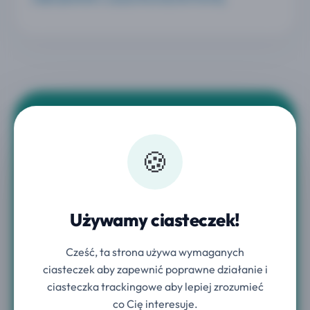
UMÓW WIZYTĘ
🍪
Rejestracja On-line
Używamy ciasteczek!
Najszybszy i najwygodniejszy sposób na
zarezerwowanie terminu u naszych
Cześć, ta strona używa wymaganych
specjalistów.
ciasteczek aby zapewnić poprawne działanie i
ciasteczka trackingowe aby lepiej zrozumieć
co Cię interesuje.